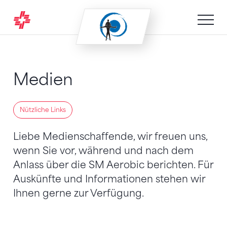
Zum Inhalt springen
Zur Sitemap navigieren
Zum Navigieren dieser Seite wird JavaScript benötigt. A
Medien
Nützliche Links
Liebe Medienschaffende, wir freuen uns,
wenn Sie vor, während und nach dem
Anlass über die SM Aerobic berichten. Für
Auskünfte und Informationen stehen wir
Ihnen gerne zur Verfügung.