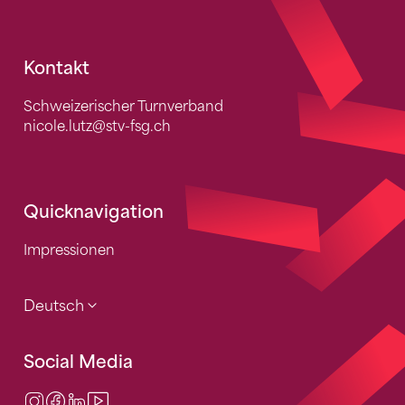
Fusszeile
Kontakt
Schweizerischer Turnverband
nicole.lutz
@stv-fsg.ch
Quicknavigation
Impressionen
Deutsch
Social Media
Instagram
Facebook
LinkedIn
Video Center